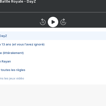
 Battle Royale - DayZ
 DayZ
 a 13 ans (et vous l'avez ignoré)
e (littéralement)
im Rayan
 toutes les règles
s les jeux vidéo
us choquant de Rockstar ? - Le scandale BULLY
e plus moche de Steam
du RÊVE tourne au CAUCHEMAR