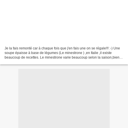
Je la fais remonté car à chaque fois que j'en fais une on se régale!!! :-) Une
soupe épaisse à base de légumes (Le minestrone ) ,en Italie ,il existe
beaucoup de recettes. Le minestrone varie beaucoup selon la saison,bien
qu'il comprenne généralement...