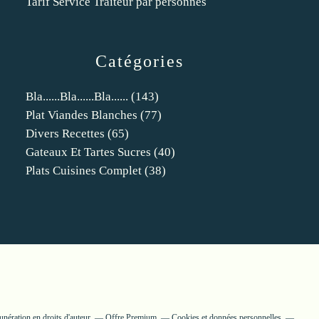
Tarif Service Traiteur par personnes
Catégories
Bla......bla......bla......
(143)
Plat Viandes Blanches
(77)
Divers Recettes
(65)
Gateaux Et Tartes Sucres
(40)
Plats Cuisines Complet
(38)
nération en droits d'auteur
Offre Premium
Cookies et données personnelles