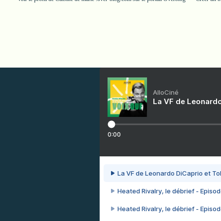
AlloCiné
La VF de Leonardo
0:00
La VF de Leonardo DiCaprio et To
Heated Rivalry, le débrief - Episod
Heated Rivalry, le débrief - Episod