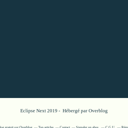
Eclipse Next 2019 - Hébergé par
Overblog
log gratuit sur Overblog
Top articles
Contact
Signaler un abus
C.G.U.
Rému