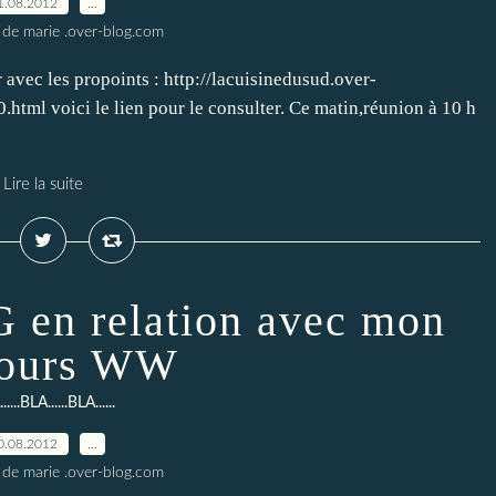
1.08.2012
…
 de marie .over-blog.com
 avec les propoints : http://lacuisinedusud.over-
ml voici le lien pour le consulter. Ce matin,réunion à 10 h
Lire la suite
n relation avec mon
cours WW
....BLA......BLA......
0.08.2012
…
 de marie .over-blog.com