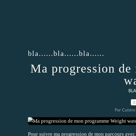
bla......bla......bla......
Ma progression de
wa
BLA..
2
Par Cuisine
Pour suivre ma progression de mon parcours avec l