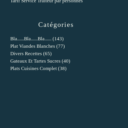
Tarif Service Traiteur par personnes
Catégories
Bla......bla......bla......
(143)
Plat Viandes Blanches
(77)
Divers Recettes
(65)
Gateaux Et Tartes Sucres
(40)
Plats Cuisines Complet
(38)