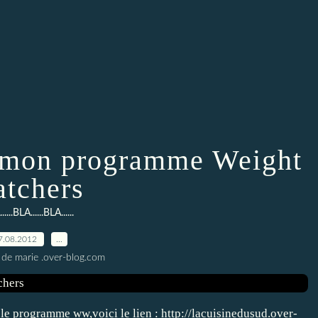
 mon programme Weight
tchers
....BLA......BLA......
7.08.2012
…
 de marie .over-blog.com
e programme ww,voici le lien : http://lacuisinedusud.over-