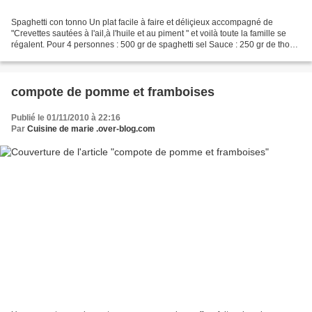
Spaghetti con tonno Un plat facile à faire et déliçieux accompagné de
"Crevettes sautées à l'ail,à l'huile et au piment " et voilà toute la famille se
régalent. Pour 4 personnes : 500 gr de spaghetti sel Sauce : 250 gr de thon
à l'huile piment Faire cuire...
compote de pomme et framboises
Publié le 01/11/2010 à 22:16
Par
Cuisine de marie .over-blog.com