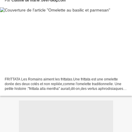
Par
Cuisine de marie .over-blog.com
FRITTATA Les Romains aiment les frittatas.Une frittata est une omelette
dorée des deux cotés et non repliée,comme l'omelette traditionnelle. Une
petite histoire :"frittata alla mentha" aurait,dit-on,des vertus aphrodisiaques,à
cause de la menthe qu'elle...