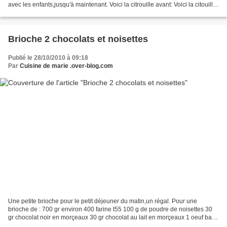
avec les enfants,jusqu'à maintenant. Voici la citrouille avant: Voici la citouille
après: JOYEUX HALLOWEEN...
Brioche 2 chocolats et noisettes
Publié le 28/10/2010 à 09:18
Par
Cuisine de marie .over-blog.com
Une petite brioche pour le petit déjeuner du matin,un régal. Pour une
brioche de : 700 gr environ 400 farine t55 100 g de poudre de noisettes 30
gr chocolat noir en morçeaux 30 gr chocolat au lait en morçeaux 1 oeuf battu
70 gr beurre ramolli en dés 120...