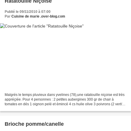
Ratatouille Niçoise
Publié le 09/11/2010 à 07:00
Par
Cuisine de marie .over-blog.com
Malgrés le temps pluvieux dans yvelines (78),une ratatouille niçoise est très
appréçiée. Pour 4 personnes : 2 petites aubergines 300 gr de chair à
tomates en dés 1 oignon pelé et émincé 4 cs huile olive 3 poivrons (2 vert/1
rouge) 2 courgettes 1 gousse...
Brioche pomme/canelle