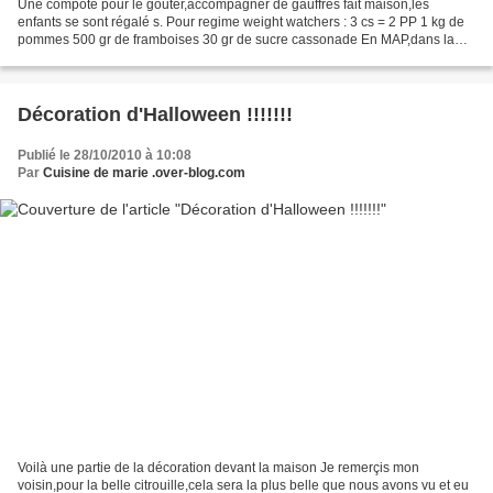
Une compote pour le gouter,accompagner de gauffres fait maison,les
enfants se sont régalé s. Pour regime weight watchers : 3 cs = 2 PP 1 kg de
pommes 500 gr de framboises 30 gr de sucre cassonade En MAP,dans la
cuve ,mettre les framboises,le sucre et...
Décoration d'Halloween !!!!!!!
Publié le 28/10/2010 à 10:08
Par
Cuisine de marie .over-blog.com
Voilà une partie de la décoration devant la maison Je remerçis mon
voisin,pour la belle citrouille,cela sera la plus belle que nous avons vu et eu