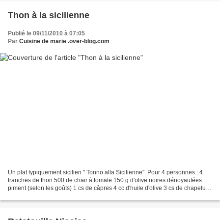
Thon à la sicilienne
Publié le 09/11/2010 à 07:05
Par
Cuisine de marie .over-blog.com
Un plat typiquement sicilien " Tonno alla Sicilienne". Pour 4 personnes : 4
tranches de thon 500 de chair à tomate 150 g d'olive noires dénoyautées
piment (selon les goûts) 1 cs de câpres 4 cc d'huile d'olive 3 cs de chapelure
2 cs de Basilic sel/poivre...