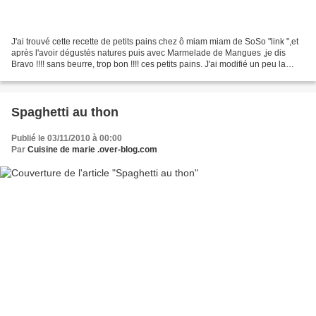
J'ai trouvé cette recette de petits pains chez ô miam miam de SoSo "link ",et
après l'avoir dégustés natures puis avec Marmelade de Mangues ,je dis
Bravo !!!! sans beurre, trop bon !!!! ces petits pains. J'ai modifié un peu la
recette car je n'avais pas...
Spaghetti au thon
Publié le 03/11/2010 à 00:00
Par
Cuisine de marie .over-blog.com