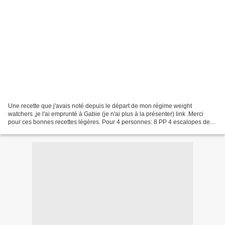
Une recette que j'avais noté depuis le départ de mon régime weight
watchers ,je l'ai emprunté à Gabie (je n'ai plus à la présenter) link .Merci
pour ces bonnes recettes légères. Pour 4 personnes: 8 PP 4 escalopes de
poulet 1 bouillon de volaille 1 cc...