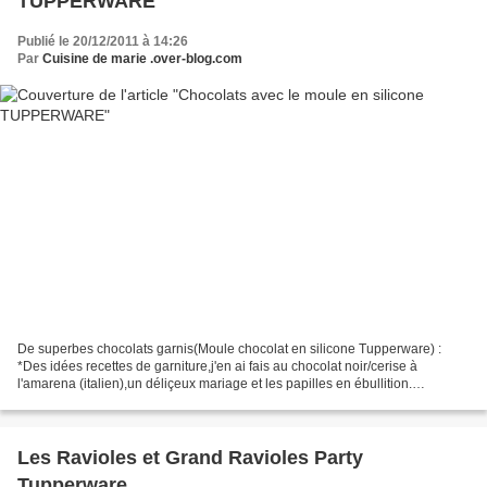
TUPPERWARE
Publié le 20/12/2011 à 14:26
Par
Cuisine de marie .over-blog.com
De superbes chocolats garnis(Moule chocolat en silicone Tupperware) :
*Des idées recettes de garniture,j'en ai fais au chocolat noir/cerise à
l'amarena (italien),un déliçeux mariage et les papilles en ébullition.
*Chocolat noir/marrons glaçés,,succès...
Les Ravioles et Grand Ravioles Party
Tupperware