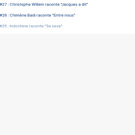
#27 : Christophe Willem raconte "Jacques a dit"
#26 : Chimène Badi raconte "Entre nous"
#25 : Indochine raconte "3e sexe"
#24 : Zaho raconte "C'est chelou"
#23 : Patrick Bruel raconte "Au café des délices"
#22 : Kyo raconte "Le chemin"
#21 : Nolwenn Leroy raconte "Cassé"
#20 : Patrick Hernandez raconte "Born to be alive"
#19 : Lorie raconte "Près de moi"
#18 : Michael Jones raconte "A nos actes manqués" (avec Jean-Jacque
#17 : Khaled raconte "Aïcha"
#16 : Corneille raconte "Parce qu'on vient de loin"
#15 : Indochine raconte "L'aventurier"