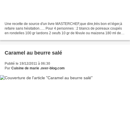
Une recette de source d'un livre MASTERCHEF,que dire,très bon et léger,à
refaire sans hésitation...... Pour 4 personnes : 2 blancs de poireaux coupés
en rondelles 100 gr lardons 2 oeufs 10 gr de févule ou maizena 180 ml de
lait de soja nature ou lait...
Caramel au beurre salé
Publié le 19/12/2011 à 06:30
Par
Cuisine de marie .over-blog.com