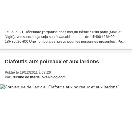
Le Jeudi 21 Décembre,j'organise chez moi,un thème Sushi party (Maki et
Nigiri)avec sauce soja,soja sucré,wasabi.................de 14H00 / 16H00 et
18H30 /20H00 Une Tombola est prevu pour les personnes présentes : Pour
premier prix : Livret de cuisine...
Clafoutis aux poireaux et aux lardons
Publié le 19/12/2011 à 07:20
Par
Cuisine de marie .over-blog.com