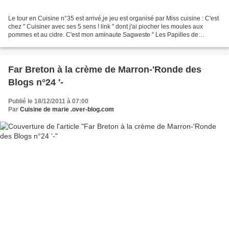
Le tour en Cuisine n°35 est arrivé,je jeu est organisé par Miss cuisine : C'est
chez " Cuisiner avec ses 5 sens ! link " dont j'ai piocher les moules aux
pommes et au cidre. C'est mon aminaute Sagweste " Les Papilles de
Sagweste link" qui doit piocher...
Far Breton à la crème de Marron-'Ronde des
Blogs n°24 '-
Publié le 18/12/2011 à 07:00
Par
Cuisine de marie .over-blog.com