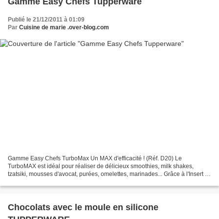
Gamme Easy Chefs Tupperware
Publié le 21/12/2011 à 01:09
Par
Cuisine de marie .over-blog.com
Gamme Easy Chefs TurboMax Un MAX d'efficacité ! (Réf. D20) Le
TurboMAX est idéal pour réaliser de délicieux smoothies, milk shakes,
tzatsiki, mousses d'avocat, purées, omelettes, marinades... Grâce à l'Insert 3
lames muni d'un Adaptateur, il hache, mixe...
Chocolats avec le moule en silicone