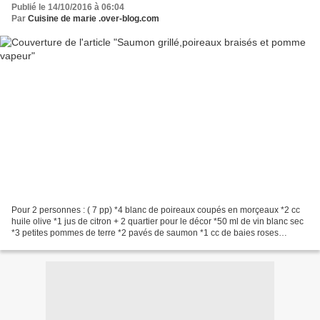
Publié le 14/10/2016 à 06:04
Par
Cuisine de marie .over-blog.com
Pour 2 personnes : ( 7 pp) *4 blanc de poireaux coupés en morçeaux *2 cc
huile olive *1 jus de citron + 2 quartier pour le décor *50 ml de vin blanc sec
*3 petites pommes de terre *2 pavés de saumon *1 cc de baies roses
écrasées *persil / estragon *sel...