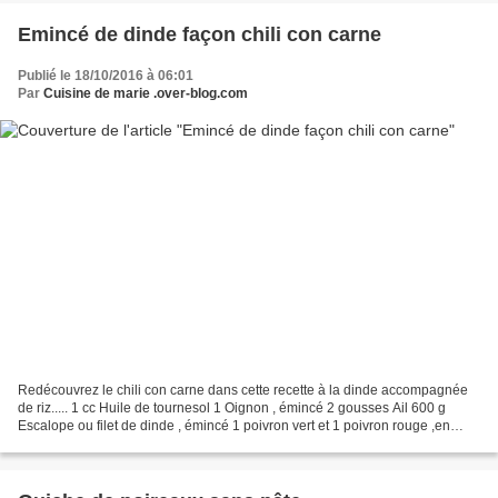
Emincé de dinde façon chili con carne
Publié le 18/10/2016 à 06:01
Par
Cuisine de marie .over-blog.com
Redécouvrez le chili con carne dans cette recette à la dinde accompagnée
de riz..... 1 cc Huile de tournesol 1 Oignon , émincé 2 gousses Ail 600 g
Escalope ou filet de dinde , émincé 1 poivron vert et 1 poivron rouge ,en
morçeaux 500 gr de purée de tomates...