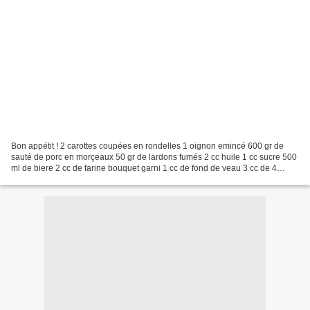
Bon appétit ! 2 carottes coupées en rondelles 1 oignon emincé 600 gr de
sauté de porc en morçeaux 50 gr de lardons fumés 2 cc huile 1 cc sucre 500
ml de biere 2 cc de farine bouquet garni 1 cc de fond de veau 3 cc de 4
epices Faire suer les lardons dans...