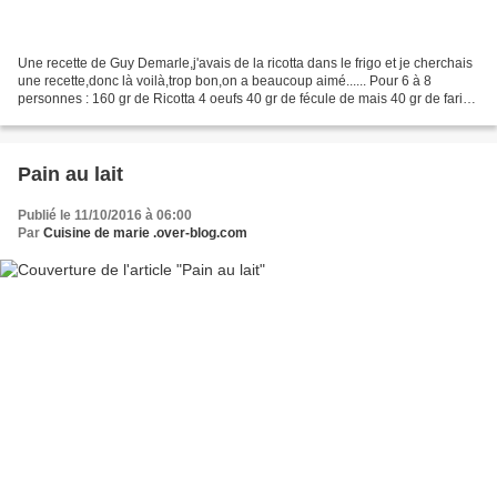
Une recette de Guy Demarle,j'avais de la ricotta dans le frigo et je cherchais
une recette,donc là voilà,trop bon,on a beaucoup aimé...... Pour 6 à 8
personnes : 160 gr de Ricotta 4 oeufs 40 gr de fécule de mais 40 gr de farine
100 gr de sucre en poudre...
Pain au lait
Publié le 11/10/2016 à 06:00
Par
Cuisine de marie .over-blog.com