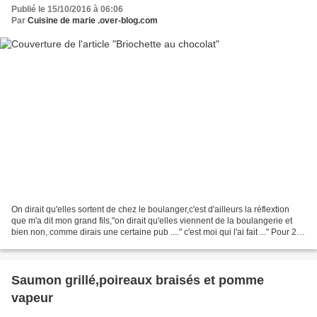
Publié le 15/10/2016 à 06:06
Par
Cuisine de marie .over-blog.com
On dirait qu'elles sortent de chez le boulanger,c'est d'ailleurs la réflextion
que m'a dit mon grand fils,"on dirait qu'elles viennent de la boulangerie et
bien non, comme dirais une certaine pub ...." c'est moi qui l'ai fait ..." Pour 24
bricochettes:...
Saumon grillé,poireaux braisés et pomme
vapeur