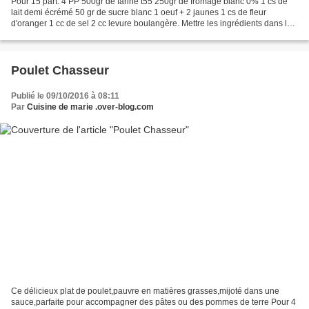
Pour 15 part: 4 PP 500gr de farine t55 250gr de fromage blanc 0% 1 cs de
lait demi écrémé 50 gr de sucre blanc 1 oeuf + 2 jaunes 1 cs de fleur
d'oranger 1 cc de sel 2 cc levure boulangère. Mettre les ingrédients dans la
cuve et lancer le programme pate...
Poulet Chasseur
Publié le 09/10/2016 à 08:11
Par
Cuisine de marie .over-blog.com
Ce délicieux plat de poulet,pauvre en matières grasses,mijoté dans une
sauce,parfaite pour accompagner des pâtes ou des pommes de terre Pour 4