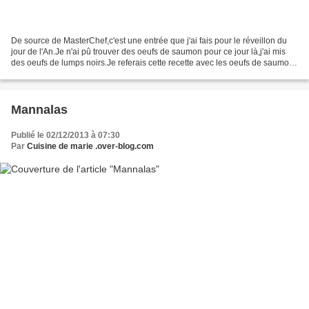
De source de MasterChef,c'est une entrée que j'ai fais pour le réveillon du
jour de l'An.Je n'ai pû trouver des oeufs de saumon pour ce jour là,j'ai mis
des oeufs de lumps noirs.Je referais cette recette avec les oeufs de saumons
car je veux vraiment...
Mannalas
Publié le 02/12/2013 à 07:30
Par
Cuisine de marie .over-blog.com