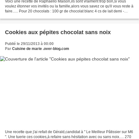
Voici une recette de Raphaello Maison,ils sont vraiment trop bon,si vous
voulez étonner vos invités ou la famille,alors vous savez ce qu'il vous reste à
faire...... Pour 20 chocolats : 100 gr de chocolat blanc 4 cs de lait demi -
écrémé 20 noisettes décortiquées...
Cookies aux pépites chocolat sans noix
Publié le 29/11/2013 à 00:00
Par
Cuisine de marie .over-blog.com
Une recette que j'ai refait de Gérald,candidat à " Le Meilleur Pâtissier sur M6
". Une tuerie ces cookies,à refaire sans hésitation avec ou sans noix..... 270