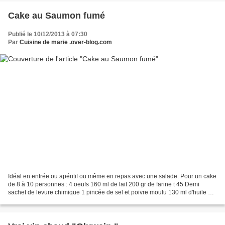
Cake au Saumon fumé
Publié le 10/12/2013 à 07:30
Par
Cuisine de marie .over-blog.com
Idéal en entrée ou apéritif ou même en repas avec une salade. Pour un cake
de 8 à 10 personnes : 4 oeufs 160 ml de lait 200 gr de farine t 45 Demi
sachet de levure chimique 1 pincée de sel et poivre moulu 130 ml d'huile de
tournesol 130 gr gruyère rapé...