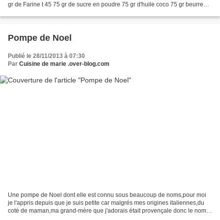
gr de Farine t 45 75 gr de sucre en poudre 75 gr d'huile coco 75 gr beurre
mou 2 oeufs 190 pépites...
Pompe de Noel
Publié le 28/11/2013 à 07:30
Par
Cuisine de marie .over-blog.com
Une pompe de Noel dont elle est connu sous beaucoup de noms,pour moi
je l'appris depuis que je suis petite car malgrés mes origines italiennes,du
coté de maman,ma grand-mère que j'adorais était provençale donc le nom
que je lui donne est LA POMPE A HUILE...........