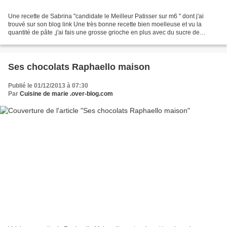
Une recette de Sabrina "candidate le Meilleur Patisser sur m6 " dont j'ai
trouvé sur son blog link Une très bonne recette bien moelleuse et vu la
quantité de pâte ,j'ai fais une grosse grioche en plus avec du sucre de
chouquettes et francement,cette recette...
Ses chocolats Raphaello maison
Publié le 01/12/2013 à 07:30
Par
Cuisine de marie .over-blog.com