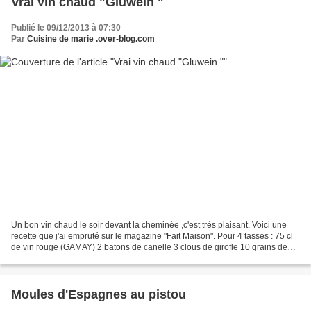
Vrai vin chaud "Gluwein "
Publié le 09/12/2013 à 07:30
Par
Cuisine de marie .over-blog.com
Un bon vin chaud le soir devant la cheminée ,c'est très plaisant. Voici une
recette que j'ai empruté sur le magazine "Fait Maison". Pour 4 tasses : 75 cl
de vin rouge (GAMAY) 2 batons de canelle 3 clous de girofle 10 grains de
poivre épices vin chaud...
Moules d'Espagnes au pistou