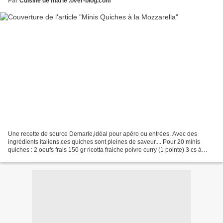
Par
Cuisine de marie .over-blog.com
Une recette de source Demarle,idéal pour apéro ou entrées. Avec des
ingrédients italiens,ces quiches sont pleines de saveur.... Pour 20 minis
quiches : 2 oeufs frais 150 gr ricotta fraiche poivre curry (1 pointe) 3 cs à
soupe de parmesan 100 gr de jambon...