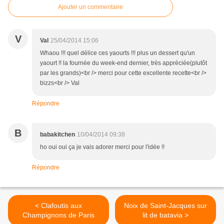
Ajouter un commentaire
V
Val
25/04/2014 15:06
Whaou !!! quel délice ces yaourts !!! plus un dessert qu'un
yaourt !! la fournée du week-end dernier, très appréciée(plutôt
par les grands)<br /> merci pour cette excellente recette<br />
bizzs<br /> Val
Répondre
B
babakitchen
10/04/2014 09:38
ho oui oui ça je vais adorer merci pour l'idée !!
Répondre
< Clafoutis aux
Noix de Saint-Jacques sur
Champignons de Paris
lit de batavia >