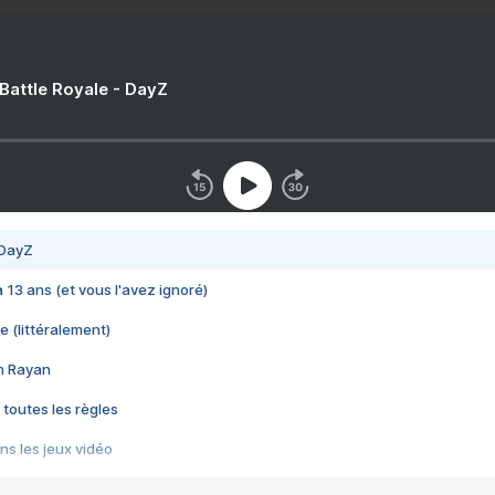
 Battle Royale - DayZ
 DayZ
 a 13 ans (et vous l'avez ignoré)
e (littéralement)
im Rayan
 toutes les règles
s les jeux vidéo
us choquant de Rockstar ? - Le scandale BULLY