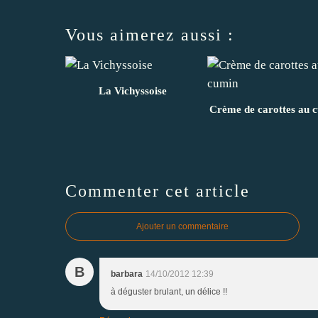
Vous aimerez aussi :
La Vichyssoise
Crème de carottes au 
Commenter cet article
Ajouter un commentaire
B
barbara
14/10/2012 12:39
à déguster brulant, un délice !!