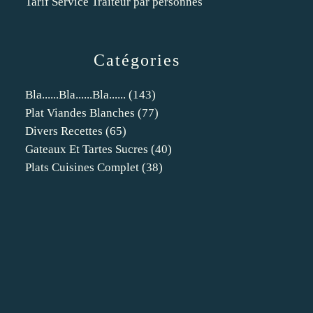
Tarif Service Traiteur par personnes
Catégories
Bla......bla......bla......
(143)
Plat Viandes Blanches
(77)
Divers Recettes
(65)
Gateaux Et Tartes Sucres
(40)
Plats Cuisines Complet
(38)