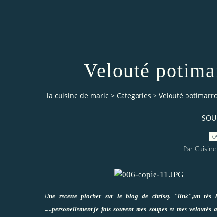
Velouté potima
la cuisine de marie
>
Categories
>
Velouté potimarro
SOUP
0
Par Cuisine
Une recette piocher sur le blog de chrissy "
link
",un tès 
.....personellement,je fais souvent mes soupes et mes veloutés