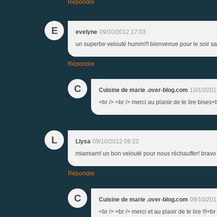
Répondre
E
evelyne
09/10/2012 17:03
un superbe velouté humm!!! bienvenue pour le soir sa 
Répondre
C
Cuisine de marie .over-blog.com
10/10/201
<br /> <br /> merci au plaisir de te lire bises<b
L
Llysa
09/10/2012 08:22
miamiam! un bon velouté pour nous réchauffer! bravo
Répondre
C
Cuisine de marie .over-blog.com
09/10/201
<br /> <br /> merci et au plasir de te lire !!!<br