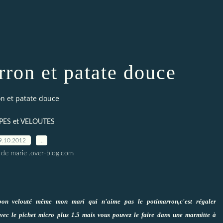
rron et patate douce
n et patate douce
ES et VELOUTES
9.10.2012
…
 de marie .over-blog.com
bon velouté même mon mari qui n'aime pas le potimarron,c'est régaler
 avec le pichet micro plus 1.5 mais vous pouvez le faire dans une marmitte à