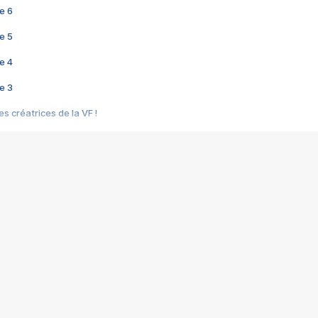
e 6
e 5
e 4
e 3
s créatrices de la VF !
e 2
e 1
e Mektoub My Love arrive enfin ! Rencontre avec Shaïn Boumedine et Sal
i : après Toni en famille
elle réalise le bouleversant Dites lui que je l'aime
ais ! Rencontre autour de Vie privée de Rebecca Zlotowski
 de Marguerite, Grave... Rencontre avec Ella Rumpf
 Les Rêveurs, un film intime sur la santé mentale