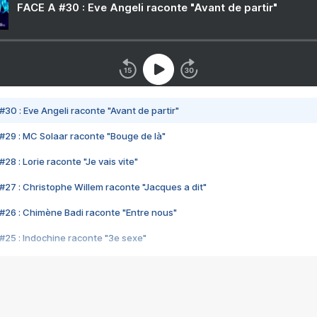
FACE A #30 : Eve Angeli raconte "Avant de partir"
#30 : Eve Angeli raconte "Avant de partir"
#29 : MC Solaar raconte "Bouge de là"
28 : Lorie raconte "Je vais vite"
#27 : Christophe Willem raconte "Jacques a dit"
#26 : Chimène Badi raconte "Entre nous"
#25 : Indochine raconte "3e sexe"
#24 : Zaho raconte "C'est chelou"
#23 : Patrick Bruel raconte "Au café des délices"
#22 : Kyo raconte "Le chemin"