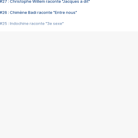
#27 : Christophe Willem raconte "Jacques a dit"
#26 : Chimène Badi raconte "Entre nous"
#25 : Indochine raconte "3e sexe"
#24 : Zaho raconte "C'est chelou"
#23 : Patrick Bruel raconte "Au café des délices"
#22 : Kyo raconte "Le chemin"
#21 : Nolwenn Leroy raconte "Cassé"
#20 : Patrick Hernandez raconte "Born to be alive"
#19 : Lorie raconte "Près de moi"
#18 : Michael Jones raconte "A nos actes manqués" (avec Jean-Jacque
#17 : Khaled raconte "Aïcha"
#16 : Corneille raconte "Parce qu'on vient de loin"
#15 : Indochine raconte "L'aventurier"