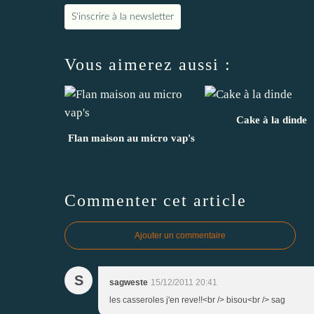
S'inscrire à la newsletter
Vous aimerez aussi :
Cake à la dinde
Flan maison au micro vap's
Commenter cet article
Ajouter un commentaire
S
sagweste
15/12/2011 20:41
les casseroles j'en reve!!<br /> bisou<br /> sag