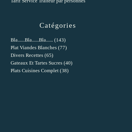
Tarif Service Traiteur par personnes
Catégories
Bla......bla......bla......
(143)
Plat Viandes Blanches
(77)
Divers Recettes
(65)
Gateaux Et Tartes Sucres
(40)
Plats Cuisines Complet
(38)