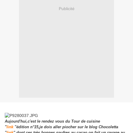
Publicité
Aujourd'hui,c'est le rendez vous du Tour de cuisine
"
link
"édition n°15,je dois aller piocher sur le blog Chocoletta
"
link
" dont ces très bonnes gaufres au cacao,on fait un ravage au