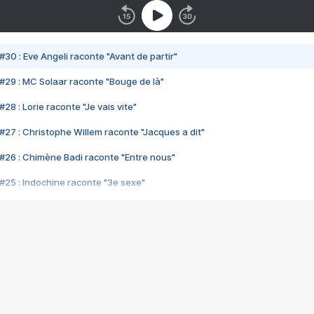
#30 : Eve Angeli raconte "Avant de partir"
#29 : MC Solaar raconte "Bouge de là"
28 : Lorie raconte "Je vais vite"
#27 : Christophe Willem raconte "Jacques a dit"
#26 : Chimène Badi raconte "Entre nous"
#25 : Indochine raconte "3e sexe"
#24 : Zaho raconte "C'est chelou"
#23 : Patrick Bruel raconte "Au café des délices"
#22 : Kyo raconte "Le chemin"
#21 : Nolwenn Leroy raconte "Cassé"
#20 : Patrick Hernandez raconte "Born to be alive"