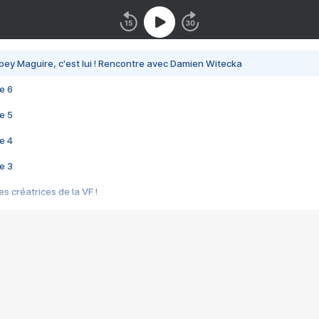
bey Maguire, c'est lui ! Rencontre avec Damien Witecka
e 6
e 5
e 4
e 3
s créatrices de la VF !
e 2
e 1
e Mektoub My Love arrive enfin ! Rencontre avec Shaïn Boumedine et Sal
i : après Toni en famille