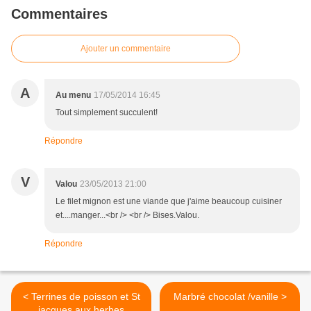
Commentaires
Ajouter un commentaire
A
Au menu
17/05/2014 16:45
Tout simplement succulent!
Répondre
V
Valou
23/05/2013 21:00
Le filet mignon est une viande que j'aime beaucoup cuisiner
et....manger...<br /> <br /> Bises.Valou.
Répondre
< Terrines de poisson et St
Marbré chocolat /vanille >
jacques aux herbes