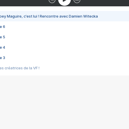
bey Maguire, c'est lui ! Rencontre avec Damien Witecka
e 6
e 5
e 4
e 3
s créatrices de la VF !
e 2
e 1
e Mektoub My Love arrive enfin ! Rencontre avec Shaïn Boumedine et Sal
i : après Toni en famille
elle réalise le bouleversant Dites lui que je l'aime