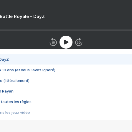
 Battle Royale - DayZ
 DayZ
 a 13 ans (et vous l'avez ignoré)
e (littéralement)
im Rayan
 toutes les règles
s les jeux vidéo
us choquant de Rockstar ? - Le scandale BULLY