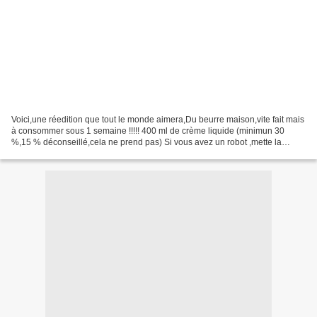
Voici,une réedition que tout le monde aimera,Du beurre maison,vite fait mais
à consommer sous 1 semaine !!!!! 400 ml de crème liquide (minimun 30
%,15 % déconseillé,cela ne prend pas) Si vous avez un robot ,mette la
crème liquide (peut être fait au batteur...