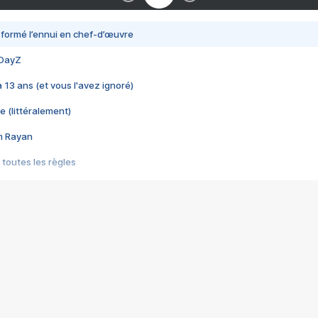
nsformé l’ennui en chef-d’œuvre
 DayZ
 a 13 ans (et vous l'avez ignoré)
e (littéralement)
im Rayan
 toutes les règles
s les jeux vidéo
us choquant de Rockstar ? - Le scandale BULLY
e plus moche de Steam
du RÊVE tourne au CAUCHEMAR
pendant 8 heures
it… à tort