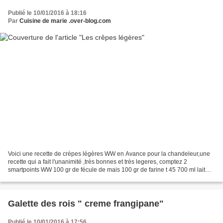
Publié le 10/01/2016 à 18:16
Par
Cuisine de marie .over-blog.com
Voici une recette de crèpes légères WW en Avance pour la chandeleur,une
recette qui a fait l'unanimité ,très bonnes et très legeres, comptez 2
smartpoints WW 100 gr de fécule de mais 100 gr de farine t 45 700 ml lait
écrémé 2 oeufs 2 cc fleur oranger...
Galette des rois " creme frangipane"
Publié le 10/01/2016 à 17:56