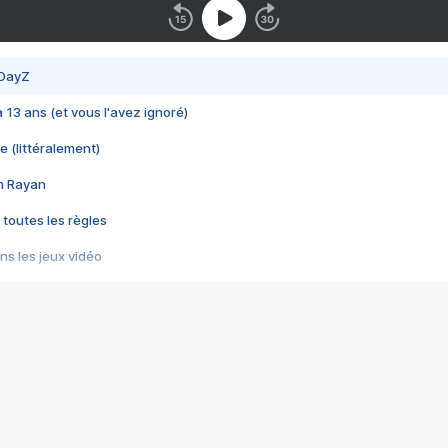
 DayZ
 a 13 ans (et vous l'avez ignoré)
e (littéralement)
im Rayan
 toutes les règles
s les jeux vidéo
us choquant de Rockstar ? - Le scandale BULLY
e plus moche de Steam
du RÊVE tourne au CAUCHEMAR
pendant 8 heures
it… à tort