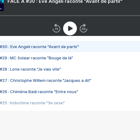
FACE A #30 : Eve Angeli raconte "Avant de partir"
#30 : Eve Angeli raconte "Avant de partir"
#29 : MC Solaar raconte "Bouge de là"
28 : Lorie raconte "Je vais vite"
#27 : Christophe Willem raconte "Jacques a dit"
#26 : Chimène Badi raconte "Entre nous"
#25 : Indochine raconte "3e sexe"
#24 : Zaho raconte "C'est chelou"
#23 : Patrick Bruel raconte "Au café des délices"
#22 : Kyo raconte "Le chemin"