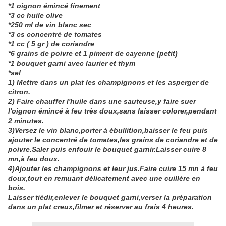
*1 oignon émincé finement
*3 cc huile olive
*250 ml de vin blanc sec
*3 cs concentré de tomates
*1 cc ( 5 gr ) de coriandre
*6 grains de poivre et 1 piment de cayenne (petit)
*1 bouquet garni avec laurier et thym
*sel
1) Mettre dans un plat les champignons et les asperger de
citron.
2) Faire chauffer l'huile dans une sauteuse,y faire suer
l'oignon émincé à feu très doux,sans laisser colorer,pendant
2 minutes.
3)Versez le vin blanc,porter à ébullition,baisser le feu puis
ajouter le concentré de tomates,les grains de coriandre et de
poivre.Saler puis enfouir le bouquet garnir.Laisser cuire 8
mn,à feu doux.
4)Ajouter les champignons et leur jus.Faire cuire 15 mn à feu
doux,tout en remuant délicatement avec une cuillère en
bois.
Laisser tiédir,enlever le bouquet garni,verser la préparation
dans un plat creux,filmer et réserver au frais 4 heures.